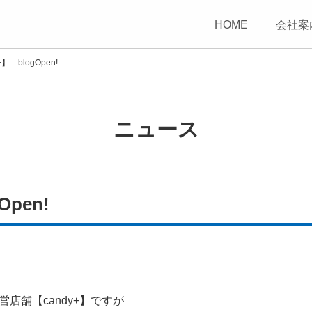
HOME
会社案
】 blogOpen!
ニュース
Open!
店舗【candy+】ですが