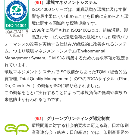
環境マネジメントシステム
（
※1
）
ISO14000シリーズは、組織活動が環境に及ぼす影
響を最小限にくい止めることを目的に定められた環
境に関する国際的な標準規格です。
1996年に発行されたISO14001には、組織活動、製
品及びサービスの環境負荷の低減といった環境パフ
ォーマンスの改善を実施する仕組みが継続的に改善されるシステ
ム、つまり環境マネジメントシステム(Environmental
Management System, ＥＭＳ)を構築するための要求事項が規定さ
れています。
環境マネジメントシステムでISO以前からあったTQM（総合的品
質管理, Total Quality Management）の中のPDCAサイクル（Plan,
Do, Check, Act）の概念がISOに取り込まれました。
この概念をもとに実行することによって環境負荷の低減や事故の
未然防止が行われるものです。
グリーンプリンティング認定制度
（
※2
）
環境問題に対する社会的要求に応える為、日本印刷
産業連合会（略称：日印産連）では、印刷産業界の