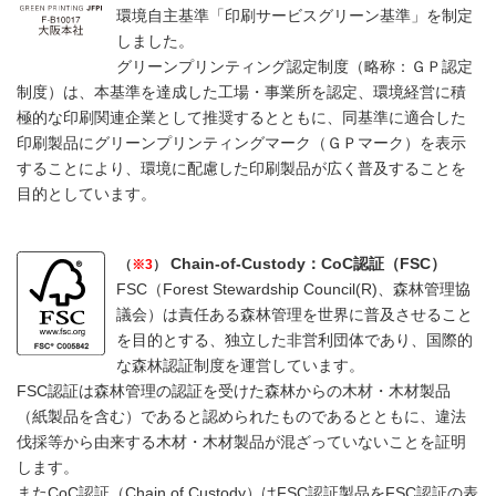
環境自主基準「印刷サービスグリーン基準」を制定
しました。
グリーンプリンティング認定制度（略称：ＧＰ認定
制度）は、本基準を達成した工場・事業所を認定、環境経営に積
極的な印刷関連企業として推奨するとともに、同基準に適合した
印刷製品にグリーンプリンティングマーク（ＧＰマーク）を表示
することにより、環境に配慮した印刷製品が広く普及することを
目的としています。
Chain-of-Custody：CoC認証（FSC）
（
※3
）
FSC（Forest Stewardship Council(R)、森林管理協
議会）は責任ある森林管理を世界に普及させること
を目的とする、独立した非営利団体であり、国際的
な森林認証制度を運営しています。
FSC認証は森林管理の認証を受けた森林からの木材・木材製品
（紙製品を含む）であると認められたものであるとともに、違法
伐採等から由来する木材・木材製品が混ざっていないことを証明
します。
またCoC認証（Chain of Custody）はFSC認証製品をFSC認証の表